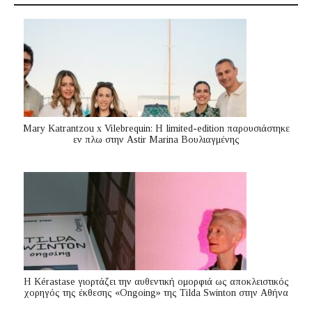
Mary Katrantzou x Vilebrequin: Η limited-edition παρουσιάστηκε
εν πλω στην Astir Marina Βουλιαγμένης
Η Kérastase γιορτάζει την αυθεντική ομορφιά ως αποκλειστικός
χορηγός της έκθεσης «Ongoing» της Tilda Swinton στην Αθήνα