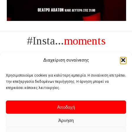
#Insta...
moments
Διαχείριση συναίνεσης
Χρησιμοποιούμε cookies για καλύτερη εμπειρία. Η συναίνεση επιτρέπει
την επεξεργασία δεδομένων περιήγησης. Η άρνηση μπορεί να
Πολυτέλεια δεν είναι το αντίθετο της ανέχειας, είναι το αντίθετο της
επηρεάσει κάποιες λειτουργίες.
χυδαιότητας
- Coco Chanel -
Αποδοχή
Άρνηση