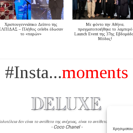
Χριστουγεννιάτικο Δείπνο της
Με φόντο την Αθήνα,
ΕΛΠΙΔΑΣ – Πλήθος celebs έδωσαν
πραγματοποιήθηκε το λαμπερό
το «παρών»
Launch Event της 37ης Εβδομάδ
Μόδας!
#Insta...
moments
ολυτέλεια δεν είναι το αντίθετο της ανέχειας, είναι το αντίθετο της χυδαιότητ
- Coco Chanel -
Χρησιμοποιο