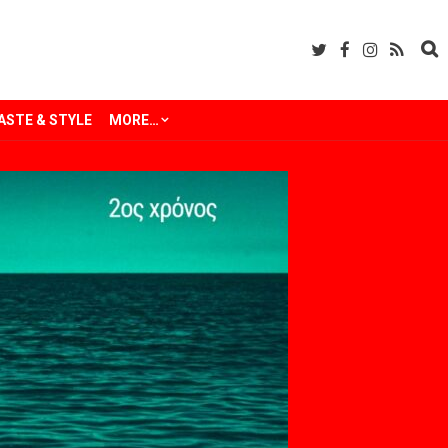
ASTE & STYLE
MORE…