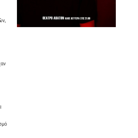
ών,
χαν
ε
σμό