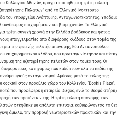
του Κολλεγίου Αθηνών, πραγματοποιήθηκε η τρίτη τελετή
ξυπηρέτησης Πελατών” από το Ελληνικό Ινστιτούτο
δα του Υπουργείου Ανάπτυξης, Ανταγωνιστικότητας, Υποδομ
 σύνδεσμος επιχειρήσεων και βιομηχανιών. Το Ελληνικό
ια τρίτη συνεχή χρονιά στην Ελλάδα βράβευσε και φέτος
μένους επαγγελματίες από διαφόρους κλάδους στον τομέα της
τρια της φετινής τελετής απονομής, Εύα Αντωνοπούλου,
ου επιχειρηματικού κλάδου, που πρωταγωνίστησαν και πέτυ
δυναμική της εξυπηρέτησης πελατών στον τομέα τους. Οι
 διαφορετικές κατηγορίες που καλύπτουν όλα τα πεδία της
πνεύμα υγιούς ανταγωνισμού. Αμέσως μετά το τέλος της
cocktail στον προαύλιο χώρο του Κολλεγίου “Bookis Plaza”,
ποτά που προσέφερε η εταιρεία Diageo, ενώ το θεσμό στήριξ
ή παροχή των προϊόντων της. Η τρίτη τελετή απονομής των
λατών στέφθηκε με απόλυτη επιτυχία, καθιερώνοντας το θε
υγενή άμιλλα, την προβολή νεωτεριστικών πρακτικών και την