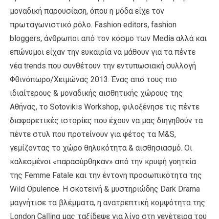
μοναδική παρουσίαση, όπου η μόδα είχε τον
πρωταγωνιστικό ρόλο. Fashion editors, fashion
bloggers, άνθρωποι από τον κόσμο των Media αλλά και
επώνυμοι είχαν την ευκαιρία να μάθουν για τα πέντε
νέα trends που συνθέτουν την εντυπωσιακή συλλογή
Φθινόπωρο/Χειμώνας 2013. Ένας από τους πιο
ιδιαίτερους & μοναδικής αισθητικής χώρους της
Αθήνας, το Sotovikis Workshop, φιλοξένησε τις πέντε
διαφορετικές ιστορίες που έχουν να μας διηγηθούν τα
πέντε στυλ που προτείνουν για φέτος τα M&S,
γεμίζοντας το χώρο θηλυκότητα & αισθησιασμό. Οι
καλεσμένοι «παρασύρθηκαν» από την κρυφή γοητεία
της Femme Fatale και την έντονη προσωπικότητα της
Wild Opulence. Η σκοτεινή & μυστηριώδης Dark Drama
μαγνήτισε τα βλέμματα, η ανατρεπτική κομψότητα της
London Calling μας ταξίδεψε για λίγο στη γενέτειρα του