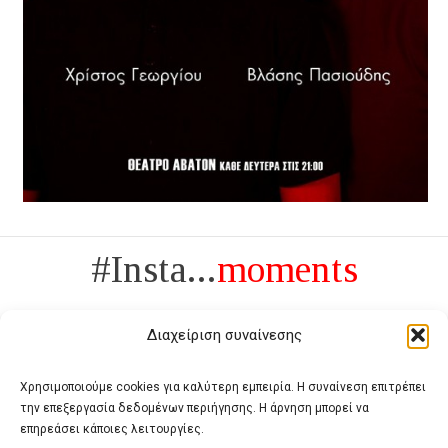
#Insta...
moments
Διαχείριση συναίνεσης
Χρησιμοποιούμε cookies για καλύτερη εμπειρία. Η συναίνεση επιτρέπει
την επεξεργασία δεδομένων περιήγησης. Η άρνηση μπορεί να
Πολυτέλεια δεν είναι το αντίθετο της ανέχειας, είναι το αντίθετο της
επηρεάσει κάποιες λειτουργίες.
χυδαιότητας