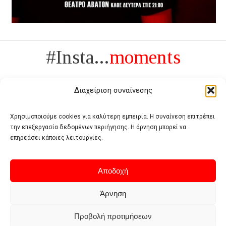
#Insta...
moments
Διαχείριση συναίνεσης
Χρησιμοποιούμε cookies για καλύτερη εμπειρία. Η συναίνεση επιτρέπει
την επεξεργασία δεδομένων περιήγησης. Η άρνηση μπορεί να
Πολυτέλεια δεν είναι το αντίθετο της ανέχειας, είναι το αντίθετο της
επηρεάσει κάποιες λειτουργίες.
χυδαιότητας
- Coco Chanel -
Αποδοχή
Άρνηση
Προβολή προτιμήσεων
Home
Terms of use
Privacy policy
Cookie policy
Contact