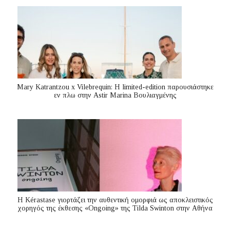
Mary Katrantzou x Vilebrequin: Η limited-edition παρουσιάστηκε
εν πλω στην Astir Marina Βουλιαγμένης
Η Kérastase γιορτάζει την αυθεντική ομορφιά ως αποκλειστικός
χορηγός της έκθεσης «Ongoing» της Tilda Swinton στην Αθήνα