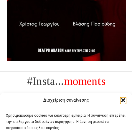
#Insta...
moments
Διαχείριση συναίνεσης
Χρησιμοποιούμε cookies για καλύτερη εμπειρία. Η συναίνεση επιτρέπει
την επεξεργασία δεδομένων περιήγησης. Η άρνηση μπορεί να
Πολυτέλεια δεν είναι το αντίθετο της ανέχειας, είναι το αντίθετο της
επηρεάσει κάποιες λειτουργίες.
χυδαιότητας