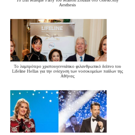
Το Bal Masqué Party του Maison Zoulias στο One&Only
Aesthesis
Το λαμπρότερο χριστουγεννιάτικο φιλανθρωπικό δείπνο του
Lifeline Hellas για την ενίσχυση των νοσοκομείων παίδων της
Αθήνας