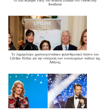
Το Bal Masqué Party του Maison Zoulias στο One&Only
Aesthesis
Το λαμπρότερο χριστουγεννιάτικο φιλανθρωπικό δείπνο του
Lifeline Hellas για την ενίσχυση των νοσοκομείων παίδων της
Αθήνας