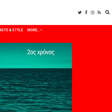
ASTE & STYLE
MORE…