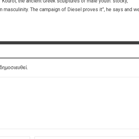
Kouroi, the ancient Greek sculptures of male youth: stocky,
n masculinity. The campaign of Diesel proves it”, he says and w
δημοσιευθεί.