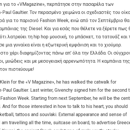
n για το «VMagazine», περπάτησε στην πασαρέλα των
n-Paul Gaultier. Τον περασμένο χειμώνα οι σχεδιαστές του οίκ
ρά για το παρισινό Fashion Week, ενώ από τον Σεπτέμβριο θα
μπάνιας της Diesel. Και για εσάς που θέλετε να ξέρετε πως 
ότι λατρεύει τη hip hop μουσική, το μπάσκετ, τα τατουάζ και 
σε μια γυναίκα είναι η εξωτερική εμφάνιση και το χιούμορ.
στο χέρι διαφημίζοντας πάνω απ’ όλα την Ελλάδα. Οι σύγχρο
ι, μυώδεις και με μεσογειακή αρρενωπότητα. Η καμπάνια της
 τον πιστεύουμε!
lein for the «V Magazine», he has walked the catwalk for
Paul Gaultier. Last winter, Givenchy signed him for the second 
 Fashion Week. Starting from next September, he will be the cent
. And for those interested in how to talk to his heart, you should
ketball, tattoos and souvlaki. External appearance and sense of
am travelling all the time, suitcase on board, to advertise Greec