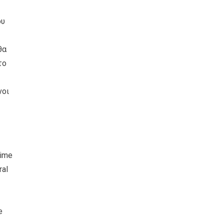
ου
θα
το
νοι
time
ral
e