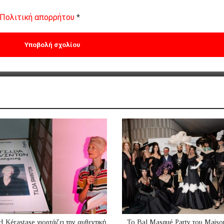
Πολιτική απορρήτου
*
Η Kérastase γιορτάζει την αυθεντική
Το Bal Masqué Party του Maiso