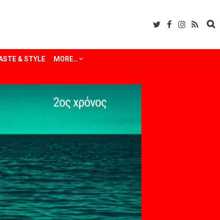
ASTE & STYLE
MORE…