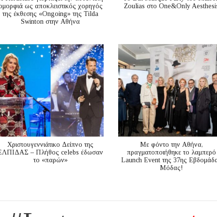
ομορφιά ως αποκλειστικός χορηγός
Zoulias στο One&Only Aesthesi
της έκθεσης «Ongoing» της Tilda
Swinton στην Αθήνα
Χριστουγεννιάτικο Δείπνο της
Με φόντο την Αθήνα,
ΕΛΠΙΔΑΣ – Πλήθος celebs έδωσαν
πραγματοποιήθηκε το λαμπερό
το «παρών»
Launch Event της 37ης Εβδομάδ
Μόδας!