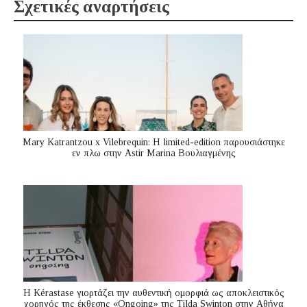
Σχετικές αναρτήσεις
Mary Katrantzou x Vilebrequin: Η limited-edition παρουσιάστηκε
εν πλω στην Astir Marina Βουλιαγμένης
Η Kérastase γιορτάζει την αυθεντική ομορφιά ως αποκλειστικός
χορηγός της έκθεσης «Ongoing» της Tilda Swinton στην Αθήνα