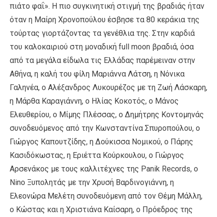
πιάτο φαΐ». Η πιο συγκινητική στιγμή της βραδιάς ήταν
όταν η Μαίρη Χρονοπούλου έσβησε τα 80 κεράκια της
τούρτας γιορτάζοντας τα γενέθλια της. Στην καρδιά
του καλοκαιριού στη μοναδική full moon βραδιά, όσα
από τα μεγάλα είδωλα τις Ελλάδας παρέμειναν στην
Αθήνα, η καλή του φίλη Μαριάννα Λάτση, η Νόνικα
Γαληνέα, ο Αλέξανδρος Λυκουρέζος με τη Ζωή Λάσκαρη,
η Μάρθα Καραγιάννη, ο Ηλίας Κοκοτός, ο Μάνος
Ελευθερίου, ο Μίμης Πλέσσας, ο Δημήτρης Κοντομηνάς
συνοδευόμενος από την Κωνσταντίνα Σπυροπούλου, ο
Γιώργος Καπουτζίδης, η Δούκισσα Νομικού, ο Πάρης
Κασιδόκωστας, η Εριέττα Κούρκουλου, ο Γιώργος
Αρσενάκος με τους καλλιτέχνες της Panik Records, o
Nino Ξυπολητάς με την Χρυσή Βαρδινογιάννη, η
Ελεονώρα Μελέτη συνοδευόμενη από τον Θέμη Μάλλη,
ο Κώστας και η Χριστιάνα Καίσαρη, ο Πρόεδρος της