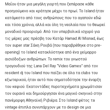
Μαΐου ήταν μια μεγάλη γιορτή που ξεπέρασε κάθε
προηγούμενο και κράτησε μέχρι το πρωί. Το Ιsland ήταν
κατάμεστο από τους ανθρώπους που το αγαπούν εδώ
και τόσα χρόνια, αλλά και όλη τη νεολαία που το θεωρεί
μοναδικό προορισμό. Από τον υπερβολικά ισχυρό για
τις μέρες μας πρέσβη του Κατάρ Hamad Al Misnad, έως
τον super star Σάκη Ρουβά (που παραβρέθηκε στο pre-
opening) το Ιsland κατακλύστηκε από ένα χείμαρρο
αισιόδοξων ανθρώπων. Το remix του γνωστού
τραγουδιού της Lana Del Ray “Video Games” από τον
resident dj του Ιsland που παίζει σε όλα τα clubs του
εξωτερικού, ήταν αυτό που σηματοδότησε την έναρξη
του κεφιού. Εκατοντάδες πυροτεχνήματα χρωμάτισαν
τον ουρανό και δημιούργησαν ένα μαγικό σκηνικό στην
πανέμορφη Αθηναϊκή Ριβιέρα. Στο Islαnd φέτος τa
vintage έπιπλα συνυπάρχουν με το design σε μια