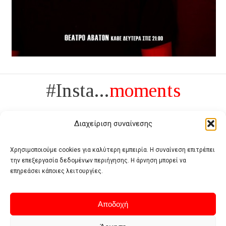
#Insta...
moments
Διαχείριση συναίνεσης
Χρησιμοποιούμε cookies για καλύτερη εμπειρία. Η συναίνεση επιτρέπει
την επεξεργασία δεδομένων περιήγησης. Η άρνηση μπορεί να
Πολυτέλεια δεν είναι το αντίθετο της ανέχειας, είναι το αντίθετο της
επηρεάσει κάποιες λειτουργίες.
χυδαιότητας
- Coco Chanel -
Αποδοχή