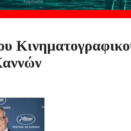
του Κινηματογραφικο
Καννών