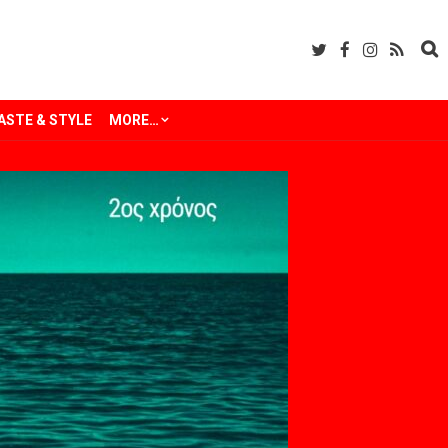
ASTE & STYLE
MORE…