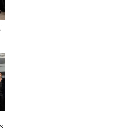
n
s
ας