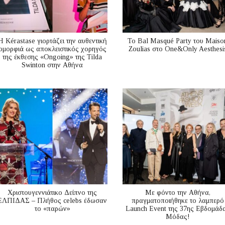
Η Kérastase γιορτάζει την αυθεντική
Το Bal Masqué Party του Maiso
ομορφιά ως αποκλειστικός χορηγός
Zoulias στο One&Only Aesthesi
της έκθεσης «Ongoing» της Tilda
Swinton στην Αθήνα
Χριστουγεννιάτικο Δείπνο της
Με φόντο την Αθήνα,
ΕΛΠΙΔΑΣ – Πλήθος celebs έδωσαν
πραγματοποιήθηκε το λαμπερό
το «παρών»
Launch Event της 37ης Εβδομάδ
Μόδας!