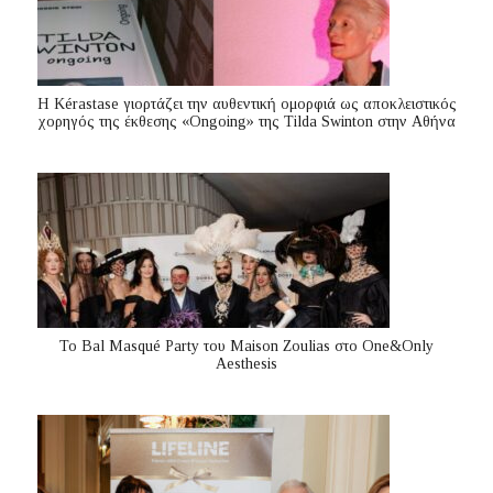
Η Kérastase γιορτάζει την αυθεντική ομορφιά ως αποκλειστικός
χορηγός της έκθεσης «Ongoing» της Tilda Swinton στην Αθήνα
Το Bal Masqué Party του Maison Zoulias στο One&Only
Aesthesis