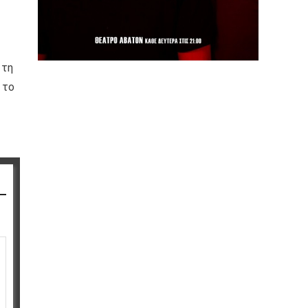
 τη
 το