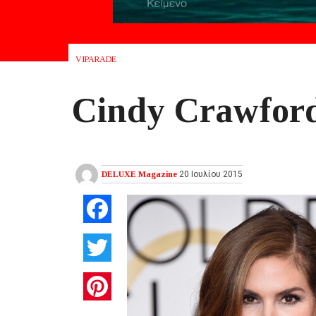
VIPARADE
Cindy Crawfor
DELUXE Magazine
20 Ιουλίου 2015
Facebook
Twitter
Pinterest