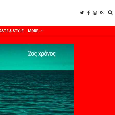
ASTE & STYLE
MORE…