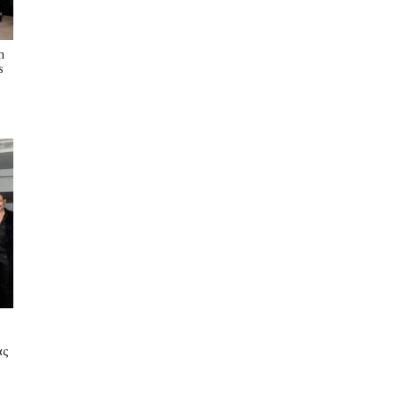
n
s
ας