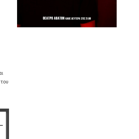
αι
 του