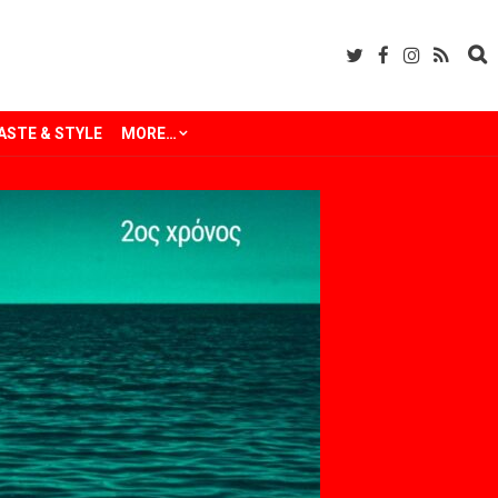
ASTE & STYLE
MORE…