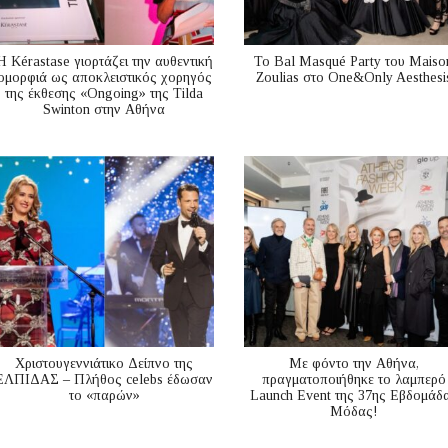
Η Kérastase γιορτάζει την αυθεντική
Το Bal Masqué Party του Maiso
ομορφιά ως αποκλειστικός χορηγός
Zoulias στο One&Only Aesthesi
της έκθεσης «Ongoing» της Tilda
Swinton στην Αθήνα
Χριστουγεννιάτικο Δείπνο της
Με φόντο την Αθήνα,
ΕΛΠΙΔΑΣ – Πλήθος celebs έδωσαν
πραγματοποιήθηκε το λαμπερό
το «παρών»
Launch Event της 37ης Εβδομάδ
Μόδας!