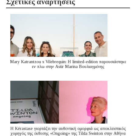
Σχετικές αναρτήσεις
Mary Katrantzou x Vilebrequin: Η limited-edition παρουσιάστηκε
εν πλω στην Astir Marina Βουλιαγμένης
Η Kérastase γιορτάζει την αυθεντική ομορφιά ως αποκλειστικός
χορηγός της έκθεσης «Ongoing» της Tilda Swinton στην Αθήνα