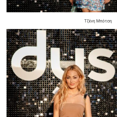
Τζένη Μπότση