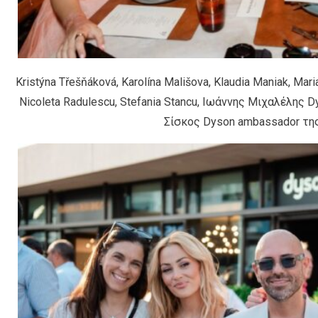
Kristýna Třešňáková, Karolína Mališova, Klaudia Maniak, Mari
Nicoleta Radulescu, Stefania Stancu, Ιωάννης Μιχαλέλης 
Σίσκος Dyson ambassador τη