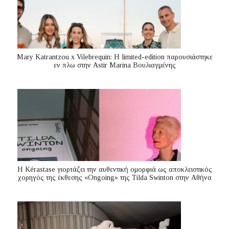
Mary Katrantzou x Vilebrequin: Η limited-edition παρουσιάστηκε
εν πλω στην Astir Marina Βουλιαγμένης
Η Kérastase γιορτάζει την αυθεντική ομορφιά ως αποκλειστικός
χορηγός της έκθεσης «Ongoing» της Tilda Swinton στην Αθήνα