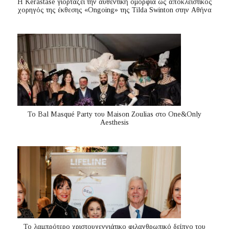
Η Kérastase γιορτάζει την αυθεντική ομορφιά ως αποκλειστικός
χορηγός της έκθεσης «Ongoing» της Tilda Swinton στην Αθήνα
Το Bal Masqué Party του Maison Zoulias στο One&Only
Aesthesis
Το λαμπρότερο χριστουγεννιάτικο φιλανθρωπικό δείπνο του