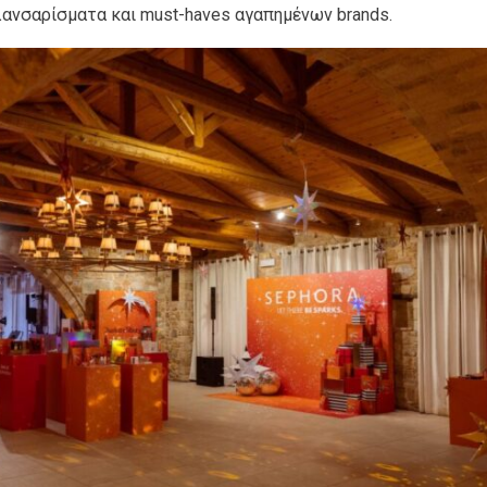
λανσαρίσματα και must-haves αγαπημένων brands.