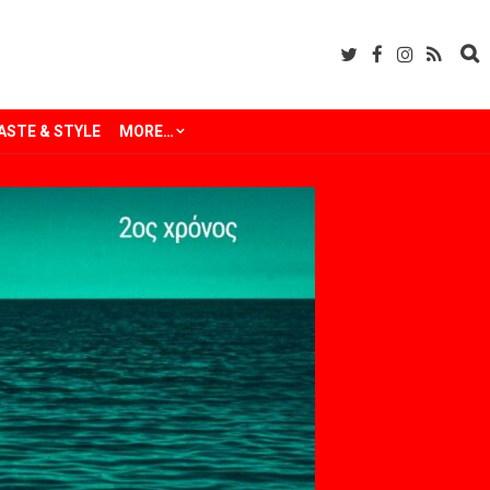
ASTE & STYLE
MORE…