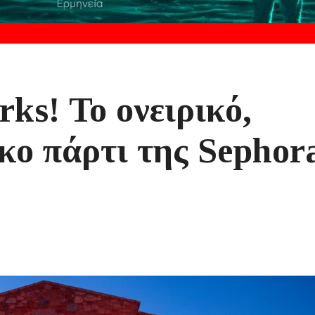
rks! Το ονειρικό,
κο πάρτι της Sephor