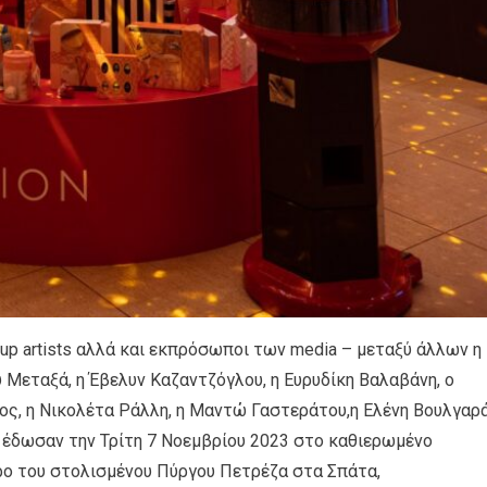
ke up artists αλλά και εκπρόσωποι των media – μεταξύ άλλων η
υ Μεταξά, η Έβελυν Καζαντζόγλου, η Ευρυδίκη Βαλαβάνη, ο
ος, η Νικολέτα Ράλλη, η Μαντώ Γαστεράτου,η Ελένη Βουλγαρά
– έδωσαν την Τρίτη 7 Νοεμβρίου 2023 στο καθιερωμένο
ρο του στολισμένου Πύργου Πετρέζα στα Σπάτα,