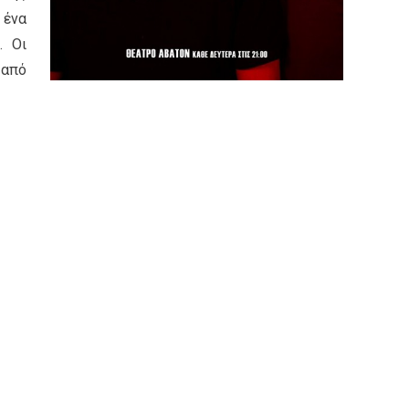
 ένα
. Οι
 από