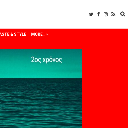
ASTE & STYLE
MORE…