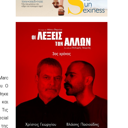
Marc
υ. Ο
θηκε
 και
 Τις
cial
 της