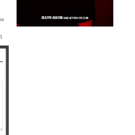
ών
η.