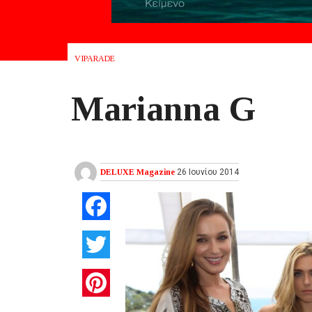
VIPARADE
Marianna G
DELUXE Magazine
26 Ιουνίου 2014
Facebook
Twitter
Pinterest