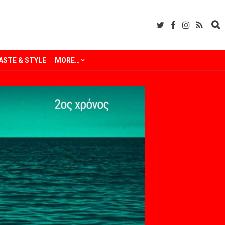
ASTE & STYLE
MORE…