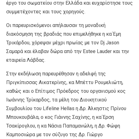
έργο του σωματείου στην Ελλάδα και ευχαρίστησε τους
συμμετέχοντες και τους χορηγούς.
Οι παρευρισκόμενοι απήλαυσαν τη μοναδική
διακόσμηση της βραδιάς που επιμελήθηκε η κα΄Εμη
Τρικάρδου, χόρεψαν μέχρι πρωίας με τον Dj Jason
Σαμαρά και έλαβαν δώρα από την Estee Lauder και την
εταιρεία Λάβδας.
Στην εκδήλωση παρευρέθησαν η αδελφή της
Πριγκίπισσας Αικατερίνης, κα Μπέττυ Ρουμελιώτη,
καθώς και o Επίτιμος Πρόεδρος του οργανισμού κος
Ιωάννης Τρίκαρδος, τα μέλη του Διοικητικού
Συμβουλίου του Lifeline Hellas η Δρ. Άλκηστις Πρίνου
Μπουκουβάλα, ο κος Γιάννης Σαχίνης, η κα΄Ερση
Τσακίρογλου, η κα Νάσια Παπαμανώλη, η Δρ. Φώφη
Καμποσιώρα με τον σύζυγο της Δρ. Γιώργο