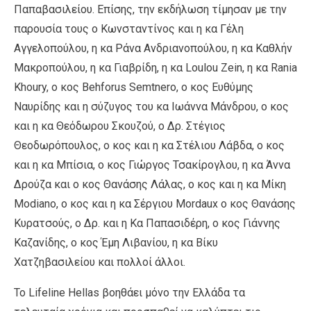
Παπαβασιλείου. Επίσης, την εκδήλωση τίμησαν με την
παρουσία τους ο Κωνσταντίνος και η κα Γέλη
Αγγελοπούλου, η κα Ράνα Ανδριανοπούλου, η κα Καθλήν
Μακροπούλου, η κα Γιαβρίδη, η κα Loulou Zein, η κα Rania
Khoury, ο κος Behforus Semtnero, ο κος Ευθύμης
Ναυρίδης και η σύζυγος του κα Ιωάννα Μάνδρου, ο κος
και η κα Θεόδωρου Σκουζού, ο Δρ. Στέγιος
Θεοδωρόπουλος, ο κος και η κα Στέλιου Λάβδα, ο κος
και η κα Μπίσια, ο κος Γιώργος Τσακίρογλου, η κα Άννα
Δρούζα και ο κος Θανάσης Λάλας, ο κος και η κα Μίκη
Modiano, ο κος και η κα Σέργιου Mordaux ο κος Θανάσης
Κυρατσούς, ο Δρ. και η Κα Παπασιδέρη, ο κος Γιάννης
Καζανίδης, ο κος Έμη Λιβανίου, η κα Βίκυ
Χατζηβασιλείου και πολλοί άλλοι.
Το Lifeline Hellas βοηθάει μόνο την Ελλάδα τα