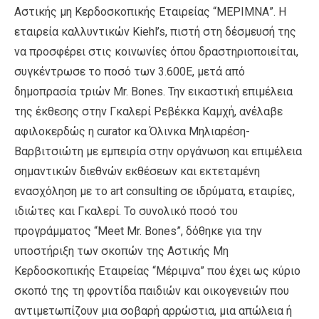
Αστικής μη Κερδοσκοπικής Εταιρείας “ΜΕΡΙΜΝΑ”. Η
εταιρεία καλλυντικών Kiehl’s, πιστή στη δέσμευσή της
να προσφέρει στις κοινωνίες όπου δραστηριοποιείται,
συγκέντρωσε το ποσό των 3.600Ε, μετά από
δημοπρασία τριών Mr. Bones. Την εικαστική επιμέλεια
της έκθεσης στην Γκαλερί Ρεβέκκα Καμχή, ανέλαβε
αφιλοκερδώς η curator κα Όλινκα Μηλιαρέση-
Βαρβιτσιώτη με εμπειρία στην οργάνωση και επιμέλεια
σημαντικών διεθνών εκθέσεων και εκτεταμένη
ενασχόληση με το art consulting σε ιδρύματα, εταιρίες,
ιδιώτες και Γκαλερί. Το συνολικό ποσό του
προγράμματος “Meet Mr. Bones”, δόθηκε για την
υποστήριξη των σκοπών της Αστικής Μη
Κερδοσκοπικής Εταιρείας “Μέριμνα” που έχει ως κύριο
σκοπό της τη φροντίδα παιδιών και οικογενειών που
αντιμετωπίζουν μια σοβαρή αρρώστια, μια απώλεια ή