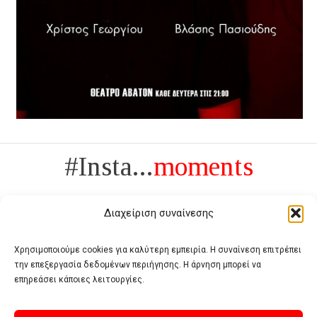
#Insta...
moments
Διαχείριση συναίνεσης
Χρησιμοποιούμε cookies για καλύτερη εμπειρία. Η συναίνεση επιτρέπει
την επεξεργασία δεδομένων περιήγησης. Η άρνηση μπορεί να
Πολυτέλεια δεν είναι το αντίθετο της ανέχειας, είναι το αντίθετο της
επηρεάσει κάποιες λειτουργίες.
χυδαιότητας
- Coco Chanel -