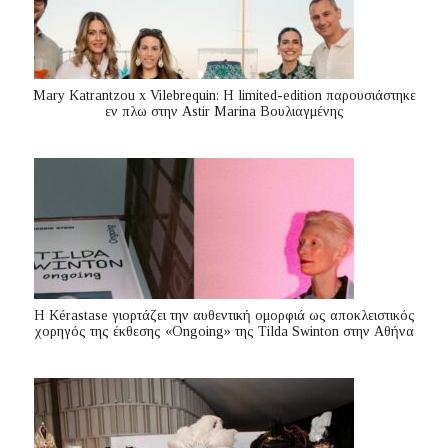
Mary Katrantzou x Vilebrequin: Η limited-edition παρουσιάστηκε
εν πλω στην Astir Marina Βουλιαγμένης
Η Kérastase γιορτάζει την αυθεντική ομορφιά ως αποκλειστικός
χορηγός της έκθεσης «Ongoing» της Tilda Swinton στην Αθήνα