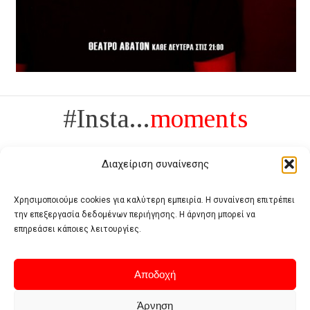
#Insta...
moments
Διαχείριση συναίνεσης
Χρησιμοποιούμε cookies για καλύτερη εμπειρία. Η συναίνεση επιτρέπει
την επεξεργασία δεδομένων περιήγησης. Η άρνηση μπορεί να
Πολυτέλεια δεν είναι το αντίθετο της ανέχειας, είναι το αντίθετο της
επηρεάσει κάποιες λειτουργίες.
χυδαιότητας
- Coco Chanel -
Αποδοχή
Άρνηση