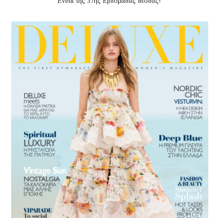
Event της 37ης Εβδομάδας Μόδας!