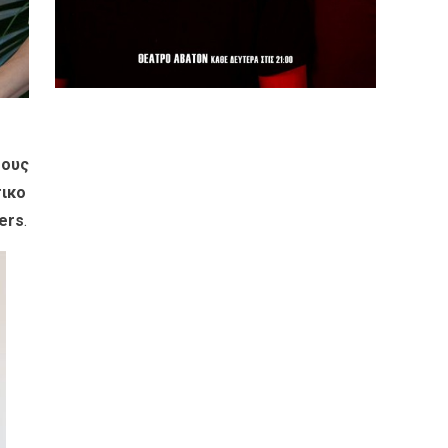
τους
τικο
ers
.