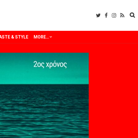
ASTE & STYLE
MORE…