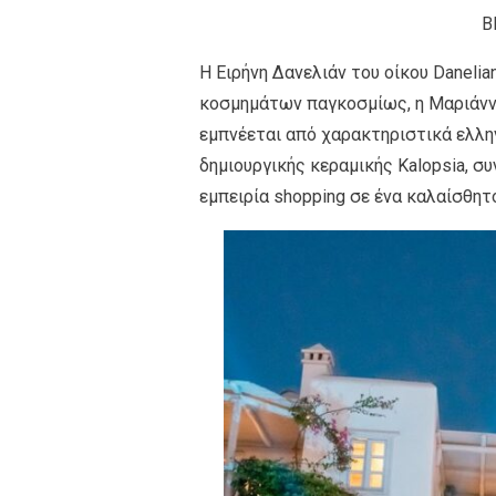
Β
Η Ειρήνη Δανελιάν του οίκου Daneli
κοσμημάτων παγκοσμίως, η Μαριάνν
εμπνέεται από χαρακτηριστικά ελλην
δημιουργικής κεραμικής Kalopsia, σ
εμπειρία shopping σε ένα καλαίσθητ