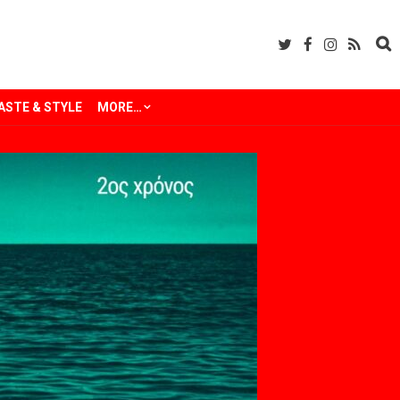
ASTE & STYLE
MORE…