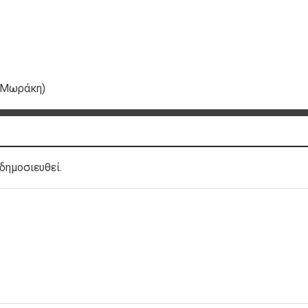
α Μωράκη)
δημοσιευθεί.