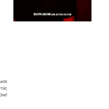
νωσε
ντας
Chef