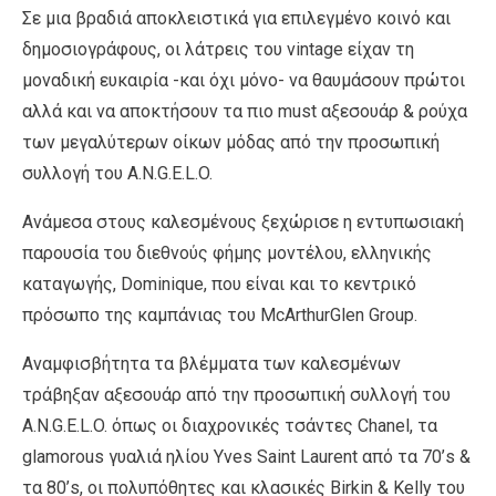
Σε μια βραδιά αποκλειστικά για επιλεγμένο κοινό και
δημοσιογράφους, οι λάτρεις του vintage είχαν τη
μοναδική ευκαιρία -και όχι μόνο- να θαυμάσουν πρώτοι
αλλά και να αποκτήσουν τα πιο must αξεσουάρ & ρούχα
των μεγαλύτερων οίκων μόδας από την προσωπική
συλλογή του A.N.G.E.L.O.
Ανάμεσα στους καλεσμένους ξεχώρισε η εντυπωσιακή
παρουσία του διεθνούς φήμης μοντέλου, ελληνικής
καταγωγής, Dominique, που είναι και το κεντρικό
πρόσωπο της καμπάνιας του McArthurGlen Group.
Αναμφισβήτητα τα βλέμματα των καλεσμένων
τράβηξαν αξεσουάρ από την προσωπική συλλογή του
A.N.G.E.L.O. όπως οι διαχρονικές τσάντες Chanel, τα
glamorous γυαλιά ηλίου Yves Saint Laurent από τα 70’s &
τα 80’s, οι πολυπόθητες και κλασικές Birkin & Kelly του