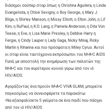
διάσημοι σούπερ σταρ όπως η Christina Aguilera, η Linda
Evangelista, η Chloë Sevigny, ο Boy George, η Mary J.
Blige, η Shirley Manson, η Missy Elliott, ο Elton John, η Lil’
Kim, η RuPaul, η K.D. Lang, η Pamela Anderson, η Dita Von
Teese, η Eve, η Lisa Marie Presley, η Debbie Harry η
Fergie, η Cindy Lauper η Lady Gaga, Νicky Minaj, Ricky
Martin η Rihanna και πιο πρόσφατα η Miley Cyrus. Αυτοί
οι σταρ είναι ταυτόχρονα εκπρόσωποι του M•A•C AIDS
Fund, με αποστολή την ενημέρωση των πελατών της
M•A•C και του ευρύτερου κοινού γύρω από τον ιό
HIV/AIDS.
Αγοράζοντας ένα προϊόν M•A•C VIVA GLAM, μπορείτε
παγκοσμίως να συνεισφέρετε τα παρακάτω:
•Να εξασφαλίσετε 5 γεύματα σε ένα παιδί που πάσχει
από τον ιό HIV/AIDS