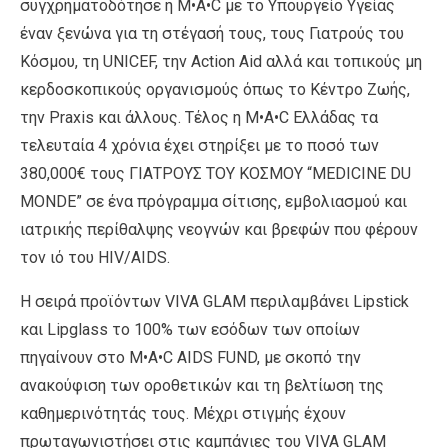
συγχρηματοδότησε η M•A•C με το Υπουργείο Υγείας
έναν ξενώνα για τη στέγασή τους, τους Γιατρούς του
Κόσμου, τη UNICEF, την Action Aid αλλά και τοπικούς μη
κερδοσκοπικούς οργανισμούς όπως το Κέντρο Ζωής,
την Praxis και άλλους. Τέλος η M•A•C Ελλάδας τα
τελευταία 4 χρόνια έχει στηρίξει με το ποσό των
380,000€ τους ΓΙΑΤΡΟΥΣ ΤΟΥ ΚΟΣΜΟΥ “MEDICINE DU
MONDE” σε ένα πρόγραμμα σίτισης, εμβολιασμού και
ιατρικής περίθαλψης νεογνών και βρεφών που φέρουν
τον ιό του HIV/AIDS.
H σειρά προϊόντων VIVA GLAM περιλαμβάνει Lipstick
και Lipglass το 100% των εσόδων των οποίων
πηγαίνουν στο M•A•C AIDS FUND, με σκοπό την
ανακούφιση των οροθετικών και τη βελτίωση της
καθημερινότητάς τους. Μέχρι στιγμής έχουν
πρωταγωνιστήσει στις καμπάνιες του VIVA GLAM