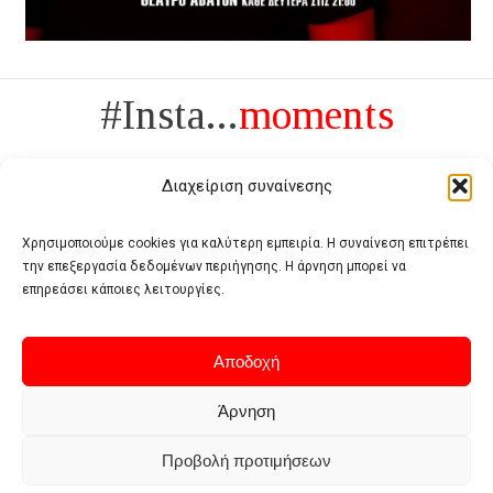
#Insta...
moments
Διαχείριση συναίνεσης
Χρησιμοποιούμε cookies για καλύτερη εμπειρία. Η συναίνεση επιτρέπει
την επεξεργασία δεδομένων περιήγησης. Η άρνηση μπορεί να
Πολυτέλεια δεν είναι το αντίθετο της ανέχειας, είναι το αντίθετο της
επηρεάσει κάποιες λειτουργίες.
χυδαιότητας
- Coco Chanel -
Αποδοχή
Άρνηση
Προβολή προτιμήσεων
Home
Terms of use
Privacy policy
Cookie policy
Contact