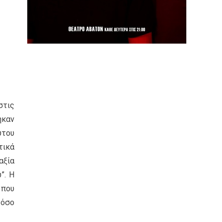
στις
ηκαν
ύτου
τικά
αξία
”. Η
 που
τόσο