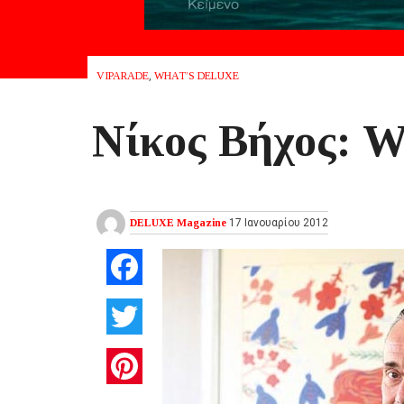
VIPARADE
,
WHAT’S DELUXE
Νίκος Βήχος: W
DELUXE Magazine
17 Ιανουαρίου 2012
Facebook
Twitter
Pinterest