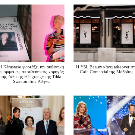
Η Kérastase γιορτάζει την αυθεντική
Η YSL Beauty κάνει takeover σ
ομορφιά ως αποκλειστικός χορηγός
Cafe Comercial της Μαδρίτης
της έκθεσης «Ongoing» της Tilda
Swinton στην Αθήνα