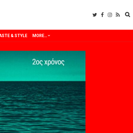
ASTE & STYLE
MORE…