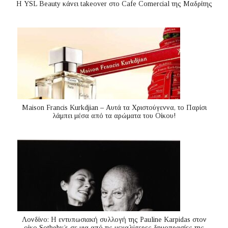
Η YSL Beauty κάνει takeover στο Cafe Comercial της Μαδρίτης
Maison Francis Kurkdjian – Αυτά τα Χριστούγεννα, το Παρίσι
λάμπει μέσα από τα αρώματα του Οίκου!
Λονδίνο: Η εντυπωσιακή συλλογή της Pauline Karpidas στον
οίκο Sotheby’s σε μια από τις μεγαλύτερες δημοπρασίες της