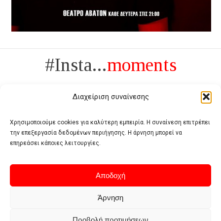
#Insta...
moments
Διαχείριση συναίνεσης
Χρησιμοποιούμε cookies για καλύτερη εμπειρία. Η συναίνεση επιτρέπει
την επεξεργασία δεδομένων περιήγησης. Η άρνηση μπορεί να
Πολυτέλεια δεν είναι το αντίθετο της ανέχειας, είναι το αντίθετο της
επηρεάσει κάποιες λειτουργίες.
χυδαιότητας
- Coco Chanel -
Αποδοχή
Άρνηση
Προβολή προτιμήσεων