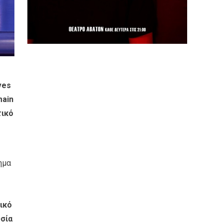
ves
main
τικό
ημα
ικό
σία