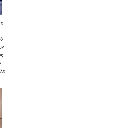
το
πό
ων
υς
ο
αλό