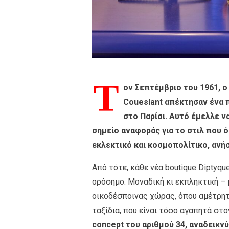
Τ
ον Σεπτέμβριο του 1961, ο
Coueslant απέκτησαν ένα 
στο Παρίσι. Αυτό έμελλε ν
σημείο αναφοράς για το στιλ που ό
εκλεκτικό και κοσμοπολίτικο, ανή
Από τότε, κάθε νέα boutique Diptyq
ορόσημο. Μοναδική κι εκπληκτική – 
οικοδέσποινας χώρας, όπου αμέτρητα
ταξίδια, που είναι τόσο αγαπητά στο
concept του αριθμού 34, αναδεικν