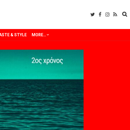
ASTE & STYLE
MORE…