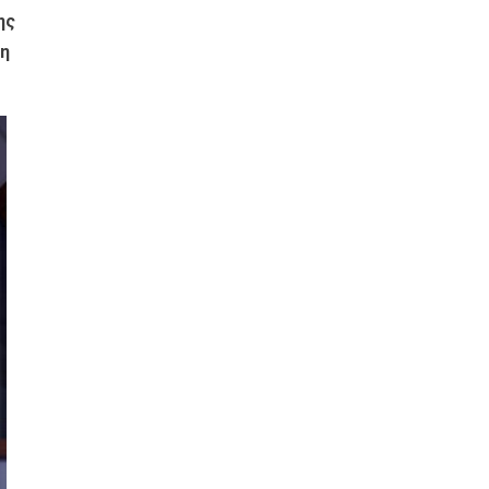
ης
ση