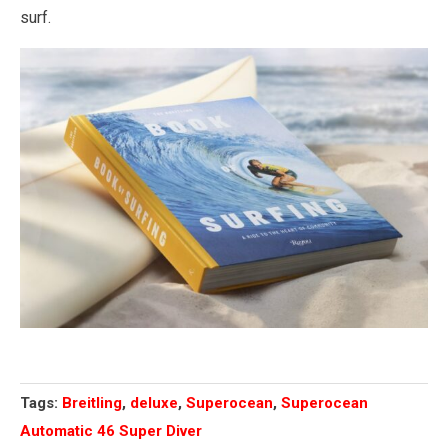
surf.
Tags:
Breitling
,
deluxe
,
Superocean
,
Superocean
Automatic 46 Super Diver