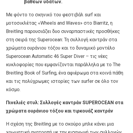
βαθέων υδάτων.
Με φόντο το σκηνικό του φεστιβάλ surf και
μοτοσικλέτας «Wheels and Waves» στο Biarritz, η
Breitling παρουσιάζει δυο συναρπαστικές προσθήκες
στη σειρά της Superocean: Τη συλλογή καντράν στα
χρώματα ουράνιου τόξου και το δυναμικό μοντέλο
Superocean Automatic 46 Super Diver – τις νέες
κυκλοφορίες που εμφανίζονται παράλληλα με το The
Breitling Book of Surfing, ένα αφιέρωμα στα κοινά πάθη
και τις πολύχρωμες ιστορίες των surfer σε όλο τον
κόσμο.
Πινελιές στυλ: Συλλογές καντράν SUPEROCEAN στα
χρώματα ουράνιου τόξου και τιρκουάζ καντράν
Η σχέση της Breitling με το σκούρο μπλε κάνει μια
χρωματική ανατροπή με την εισαγωγή των συλλογών