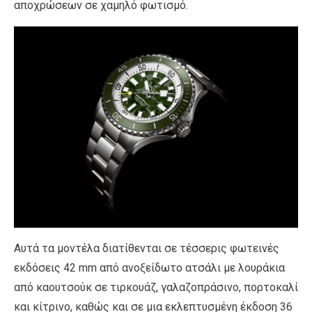
αποχρώσεων σε χαμηλό φωτισμό.
Αυτά τα μοντέλα διατίθενται σε τέσσερις φωτεινές
εκδόσεις 42 mm από ανοξείδωτο ατσάλι με λουράκια
από καουτσούκ σε τιρκουάζ, γαλαζοπράσινο, πορτοκαλί
και κίτρινο, καθώς και σε μια εκλεπτυσμένη έκδοση 36