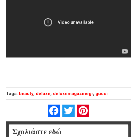
Tags:
beauty
,
deluxe
,
deluxemagazinegr
,
gucci
Facebook
Twitter
Pinterest
Σχολιάστε εδώ