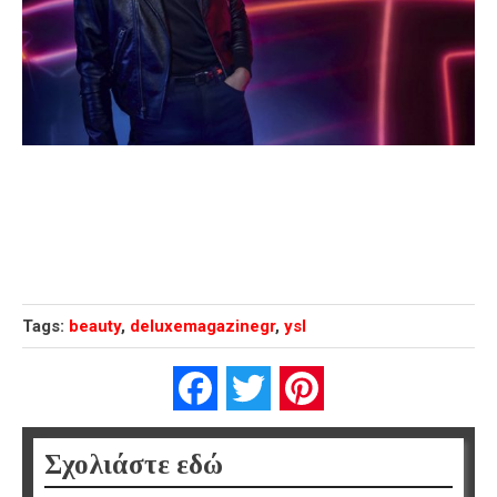
Tags:
beauty
,
deluxemagazinegr
,
ysl
Facebook
Twitter
Pinterest
Σχολιάστε εδώ