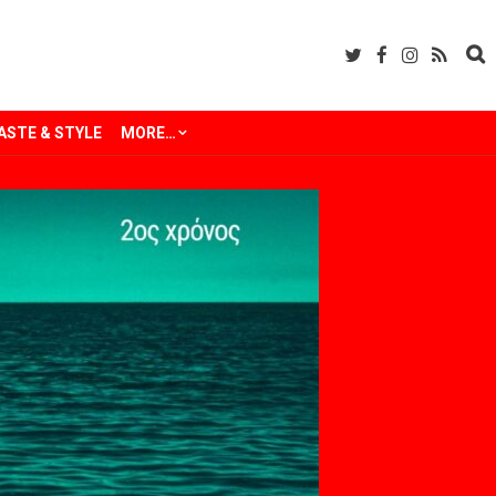
ASTE & STYLE
MORE…