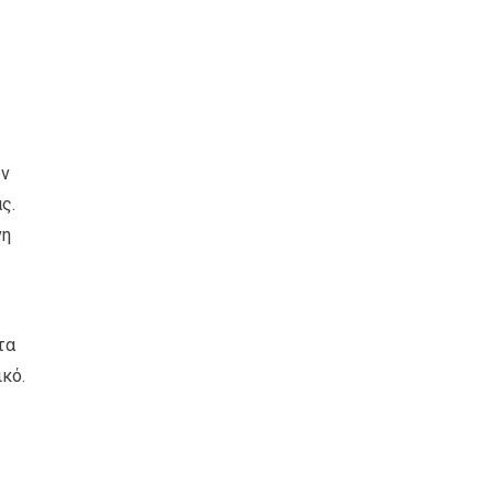
ων
ς.
νη
τα
κό.