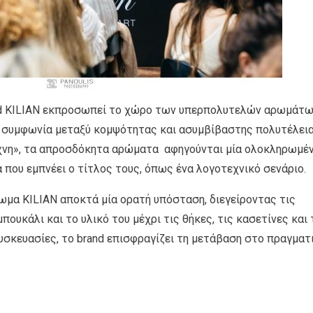
rand KILIAN εκπροσωπεί το χώρο των υπερπολυτελών αρωμάτ
ια συμφωνία μεταξύ κομψότητας και ασυμβίβαστης πολυτέλεια
χνη», τα απροσδόκητα αρώματα αφηγούνται μία ολοκληρωμέ
που εμπνέει ο τίτλος τους, όπως ένα λογοτεχνικό σενάριο.
μα KILIAN αποκτά μία ορατή υπόσταση, διεγείροντας τις
πουκάλι και το υλικό του μέχρι τις θήκες, τις κασετίνες και 
συσκευασίες, το brand επισφραγίζει τη μετάβαση στο πραγματι