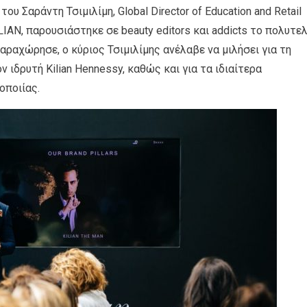
ου Σαράντη Τσιμιλίμη, Global Director of Education and Retail
IAN, παρουσιάστηκε σε beauty editors και addicts το πολυτε
παραχώρησε, ο κύριος Τσιμιλίμης ανέλαβε να μιλήσει για τη
ν ιδρυτή Kilian Hennessy, καθώς και για τα ιδιαίτερα
οποιίας.