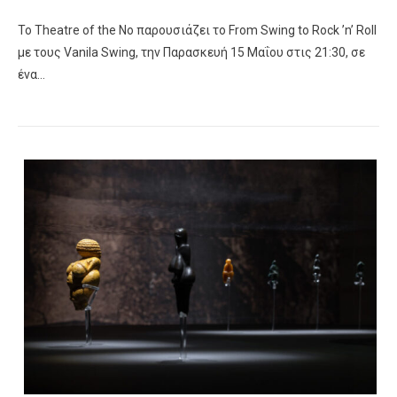
Το Theatre of the No παρουσιάζει το From Swing to Rock ’n’ Roll
με τους Vanila Swing, την Παρασκευή 15 Μαΐου στις 21:30, σε
ένα…