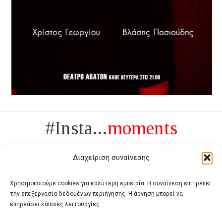
#Insta...
moments
Διαχείριση συναίνεσης
Χρησιμοποιούμε cookies για καλύτερη εμπειρία. Η συναίνεση επιτρέπει
την επεξεργασία δεδομένων περιήγησης. Η άρνηση μπορεί να
Πολυτέλεια δεν είναι το αντίθετο της ανέχειας, είναι το αντίθετο της
επηρεάσει κάποιες λειτουργίες.
χυδαιότητας
- Coco Chanel -