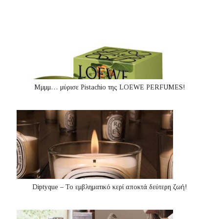
Μμμμ… μύρισε Pistachio της LOEWE PERFUMES!
Diptyque – Το εμβληματικό κερί αποκτά δεύτερη ζωή!