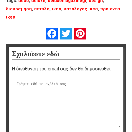
Tags:
deco
,
deluxe
,
deluxemagazinegr
,
design
,
διακοσμηση
,
επιπλα
,
ικεα
,
καταλογος ικεα
,
προιοντα
ικεα
Facebook
Twitter
Pinterest
Σχολιάστε εδώ
Η διεύθυνση του email σας δεν θα δημοσιευθεί.